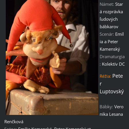
Námet:
Star
á rozprávka
ľudových
bábkarov
Scenár:
Emíl
ia a Peter
Kamenský
Dramaturgia
:
Kolektív DC
Pete
Réžia:
r
Luptovský
Bábky:
Vero
nika Lesana
Renčková