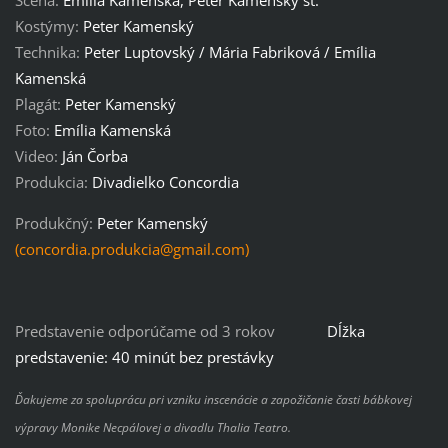
Scéna:
Emília Kamenská, Peter Kamenský st.
Kostýmy:
Peter Kamenský
Technika:
Peter Luptovský / Mária Fabriková / Emília
Kamenská
Plagát:
Peter Kamenský
Foto:
Emília Kamenská
Video:
Ján Čorba
Produkcia:
Divadielko Concordia
Produkčný:
Peter Kamenský
(concordia.produkcia@gmail.com)
Predstavenie odporúčame od 3 rokov
Dĺžka
predstavenie: 40 minút bez prestávky
Ďakujeme za spoluprácu pri vzniku inscenácie a zapožičanie časti bábkovej
výpravy Monike Necpálovej a divadlu Thalia Teatro.