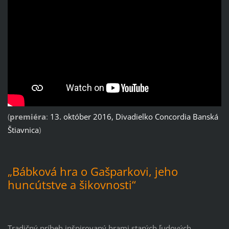
(
premiéra
:
13. október 2016, Divadielko Concordia Banská
Štiavnica
)
„Bábková hra o Gašparkovi, jeho
huncútstve a šikovnosti“
Tradičný príbeh inšpirovaný hrami starých ľudových