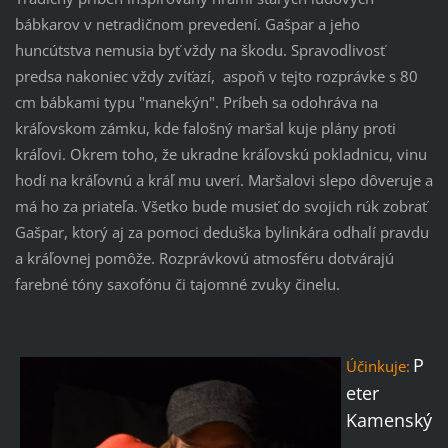
bábkarov v netradičnom prevedení. Gašpar a jeho
huncútstva nemusia byť vždy na škodu. Spravodlivosť
predsa nakoniec vždy zvíťazí, aspoň v tejto rozprávke s 80
cm bábkami typu "manekýn". Príbeh sa odohráva na
kráľovskom zámku, kde falošný maršal kuje plány proti
kráľovi. Okrem toho, že ukradne kráľovskú pokladnicu, vinu
hodí na kráľovnú a kráľ mu uverí. Maršalovi slepo dôveruje a
má ho za priateľa. Všetko bude musieť do svojich rúk zobrať
Gašpar, ktorý aj za pomoci deduška bylinkára odhalí pravdu
a kráľovnej pomôže. Rozprávkovú atmosféru dotvárajú
farebné tóny saxofónu či tajomné zvuky činelu.
P
Účinkuje:
eter
Kamenský