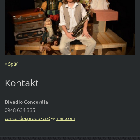
« Späť
Kontakt
Divadlo Concordia
0948 634 335
concordi
a.produk
cia@gmai
l.com