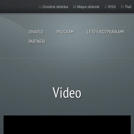
Úvodná stránka
Mapa stránok
RSS
Tlač
DIVADLO
PROGRAM
LETO S ROZPRÁVKAMI
PARTNERI
Video