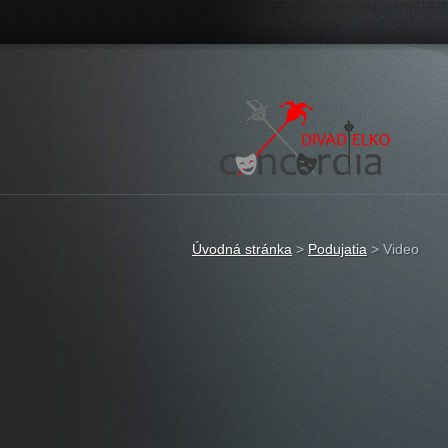
Úvodná stránka
>
Podujatia
>
Video