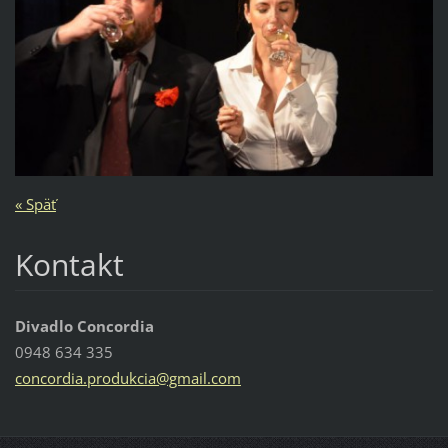
« Späť
Kontakt
Divadlo Concordia
0948 634 335
concordi
a.produk
cia@gmai
l.com