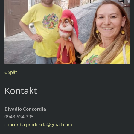
« Späť
Kontakt
Divadlo Concordia
0948 634 335
concordi
a.produk
cia@gmai
l.com