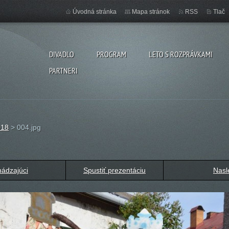
Úvodná stránka
Mapa stránok
RSS
Tlač
DIVADLO
PROGRAM
LETO S ROZPRÁVKAMI
PARTNERI
018
>
004.jpg
ádzajúci
Spustiť prezentáciu
Nasl