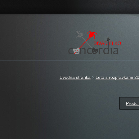
Úvodná stránka
>
Leto s rozprávkami 2
Predch