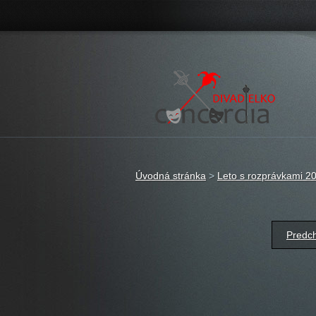
Úvodná stránka
>
Leto s rozprávkami 2
Predch