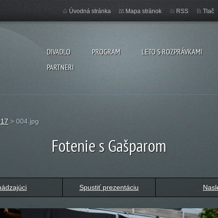
Úvodná stránka
Mapa stránok
RSS
Tlač
DIVADLO
PROGRAM
LETO S ROZPRÁVKAMI
PARTNERI
017
>
004.jpg
Fotenie s Gašparom
ádzajúci
Spustiť prezentáciu
Nasl