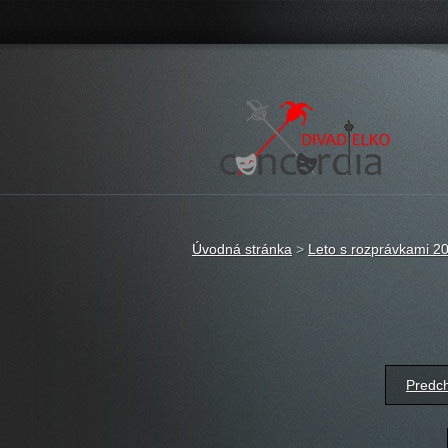
Úvodná stránka
>
Leto s rozprávkami 2
Predch